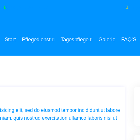
+49 (0) 69 300 588 90
Tage
Start
Pflegedienst
Tagespflege
Galerie
FAQ’S
sicing elit, sed do eiusmod tempor incididunt ut labore
iam, quis nostrud exercitation ullamco laboris nisi ut