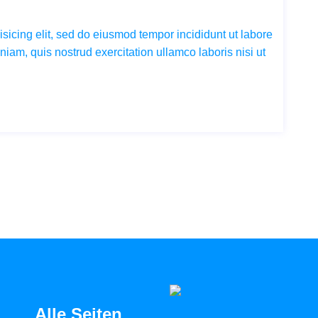
sicing elit, sed do eiusmod tempor incididunt ut labore
iam, quis nostrud exercitation ullamco laboris nisi ut
Alle Seiten