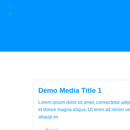
Pflegedienst Armira: Glauburgstraße 95 | 60318 Frankfurt am Main
info@pflege-armira.de
Demo Media Title 1
Lorem ipsum dolor sit amet, consectetur adipi
et dolore magna aliqua. Ut enim ad minim ven
aliquip ex