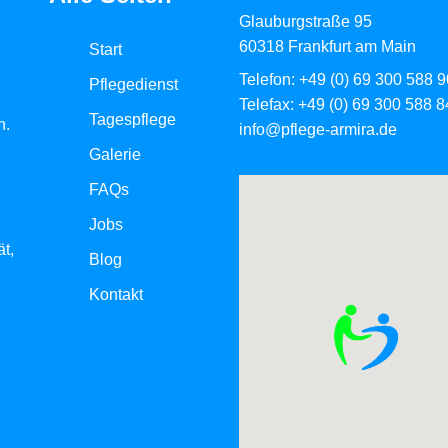
Glauburgstraße 95
60318 Frankfurt am Main
Start
Telefon: +49 (0) 69 300 588 9
Pflegedienst
Telefax: +49 (0) 69 300 588 8
Tagespflege
n.
info@pflege-armira.de
Galerie
FAQs
Jobs
t,
Blog
Kontakt