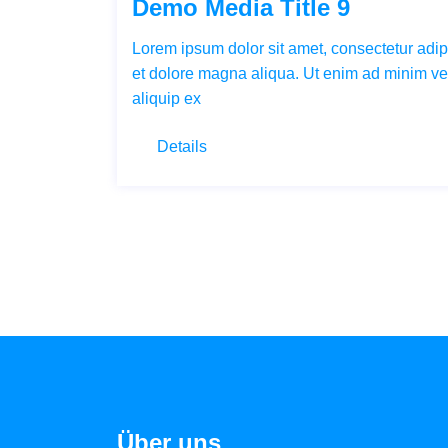
Demo Media Title 9
Lorem ipsum dolor sit amet, consectetur adipi
et dolore magna aliqua. Ut enim ad minim ven
aliquip ex
Details
Über uns