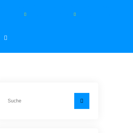
spflege Armira: Straßburger Straße 35 | 60529 Frankfurt / Goldstein
+49 (0) 69 27 11 34 46
tages@pflege-armira.de