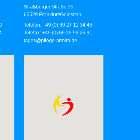
Straßburger Straße 35
60529 Frankfurt/Goldstein
0
Telefon:
+49 (0) 69 27 11 34 46
4
Telefax: +49 (0) 69 29 99 26 91
tages@pflege-armira.de