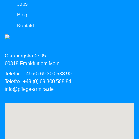
Jobs
Blog
Kontakt
Glauburgstraße 95
60318 Frankfurt am Main
Telefon: +49 (0) 69 300 588 90
Telefax: +49 (0) 69 300 588 84
info@pflege-armira.de