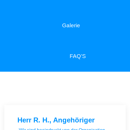
Galerie
FAQ’S
Herr R. H., Angehöriger