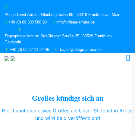
Pflegedienst Armira: Glauburgstraße 95 | 60318 Frankfurt am Main
+49 (0) 69 300 588 90
info@pflege-armira.de
Tagespflege Armira: Straßburger Straße 35 | 60529 Frankfurt /
Goldstein
+49 (0) 69 27 11 34 46
tages@pflege-armira.de
Großes kündigt sich an
Hier bahnt sich etwas Großes an! Unser Shop ist in Arbeit
und wird bald veröffentlicht!